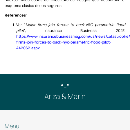
esquema clásico de los seguros.
References:
Ver “
Major firms join forces to back NYC parametric flood
pilot
”, Insurance Business, 2023.
https://www.insurancebusinessmag.com/us/news/catastrophe/
firms-join-forces-to-back-nyc-parametric-flood-pilot-
442062.aspx
“-”
Ariza & Marín
Menu