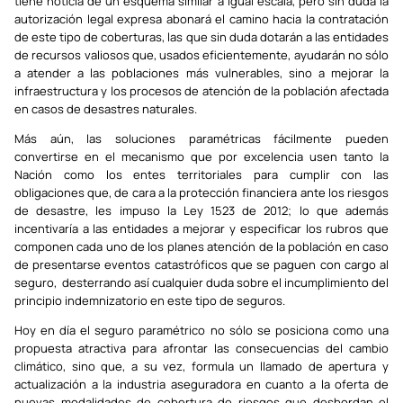
tiene noticia de un esquema similar a igual escala, pero sin duda la
autorización legal expresa abonará el camino hacia la contratación
de este tipo de coberturas, las que sin duda dotarán a las entidades
de recursos valiosos que, usados eficientemente, ayudarán no sólo
a atender a las poblaciones más vulnerables, sino a mejorar la
infraestructura y los procesos de atención de la población afectada
en casos de desastres naturales.
Más aún, las soluciones paramétricas fácilmente pueden
convertirse en el mecanismo que por excelencia usen tanto la
Nación como los entes territoriales para cumplir con las
obligaciones que, de cara a la protección financiera ante los riesgos
de desastre, les impuso la Ley 1523 de 2012; lo que además
incentivaría a las entidades a mejorar y especificar los rubros que
componen cada uno de los planes atención de la población en caso
de presentarse eventos catastróficos que se paguen con cargo al
seguro, desterrando así cualquier duda sobre el incumplimiento del
principio indemnizatorio en este tipo de seguros.
Hoy en día el seguro paramétrico no sólo se posiciona como una
propuesta atractiva para afrontar las consecuencias del cambio
climático, sino que, a su vez, formula un llamado de apertura y
actualización a la industria aseguradora en cuanto a la oferta de
nuevas modalidades de cobertura de riesgos que desbordan el