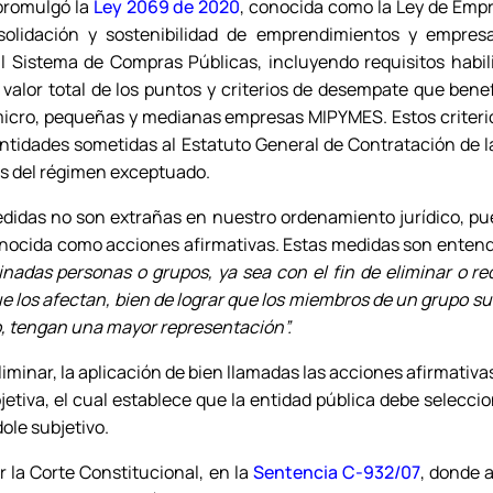
 promulgó la
Ley 2069 de 2020
, conocida como la Ley de Emp
nsolidación y sostenibilidad de emprendimientos y empres
l Sistema de Compras Públicas, incluyendo requisitos habili
 valor total de los puntos y criterios de desempate que ben
micro, pequeñas y medianas empresas MIPYMES. Estos criterio
entidades sometidas al Estatuto General de Contratación de 
es del régimen exceptuado.
medidas no son extrañas en nuestro ordenamiento jurídico, pu
nocida como acciones afirmativas. Estas medidas son enten
inadas personas o grupos, ya sea con el fin de eliminar o re
ue los afectan, bien de lograr que los miembros de un grupo
o, tengan una mayor representación”
.
liminar, la aplicación de bien llamadas las acciones afirmativa
bjetiva, el cual establece que la entidad pública debe seleccio
dole subjetivo.
 la Corte Constitucional, en la
Sentencia C-932/07
, donde a