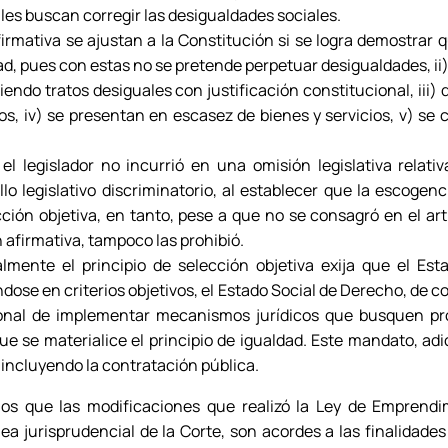
ales buscan corregir las desigualdades sociales.
irmativa se ajustan a la Constitución si se logra demostrar 
edad, pues con estas no se pretende perpetuar desigualdades, ii
iendo tratos desiguales con justificación constitucional, iii) 
os, iv) se presentan en escasez de bienes y servicios, v) se
l legislador no incurrió en una omisión legislativa relativ
lo legislativo discriminatorio, al establecer que la escogenc
cción objetiva, en tanto, pese a que no se consagró en el ar
 afirmativa, tampoco las prohibió.
lmente el principio de selección objetiva exija que el Est
ose en criterios objetivos, el Estado Social de Derecho, de c
cional de implementar mecanismos jurídicos que busquen pr
ue se materialice el principio de igualdad. Este mandato, a
, incluyendo la contratación pública.
os que las modificaciones que realizó la Ley de Emprendi
nea jurisprudencial de la Corte, son acordes a las finalidades