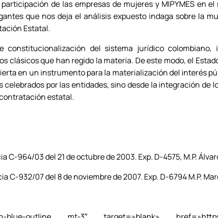
a participación de las empresas de mujeres y MIPYMES en el
gantes que nos deja el análisis expuesto indaga sobre la muta
tación Estatal.
e constitucionalización del sistema jurídico colombiano,
ios clásicos que han regido la materia. De este modo, el Esta
ierta en un instrumento para la materialización del interés pú
os celebrados por las entidades, sino desde la integración de
 contratación estatal.
a C-964/03 del 21 de octubre de 2003. Exp. D-4575, M.P. Álvaro
cia C-932/07 del 8 de noviembre de 2007. Exp. D-6794 M.P. Ma
lue-outline mt-3″ target=»blank» href=»https://