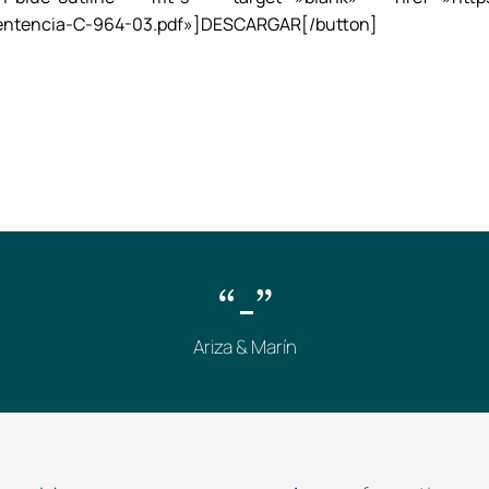
Sentencia-C-964-03.pdf»]DESCARGAR[/button]
“-”
Ariza & Marín