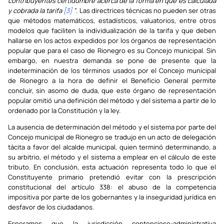
contribuyentes certidumbre acerca de la forma en que es calculada
y cobrada la tarifa
[3]
”
. Las directrices técnicas no pueden ser otras
que métodos matemáticos, estadísticos, valuatorios, entre otros
modelos que faciliten la individualización de la tarifa y que deben
hallarse en los actos expedidos por los órganos de representación
popular que para el caso de Rionegro es su Concejo municipal. Sin
embargo, en nuestra demanda se pone de presente que la
indeterminación de los términos usados por el Concejo municipal
de Rionegro a la hora de definir el Beneficio General permite
concluir, sin asomo de duda, que este órgano de representación
popular omitió una definición del método y del sistema a partir de lo
ordenado por la Constitución y la ley.
La ausencia de determinación del método y el sistema por parte del
Concejo municipal de Rionegro se tradujo en un acto de delegación
tácita a favor del alcalde municipal, quien terminó determinando, a
su arbitrio, el método y el sistema a emplear en el cálculo de este
tributo. En conclusión, esta actuación representa todo lo que el
Constituyente primario pretendió evitar con la prescripción
constitucional del artículo 338: el abuso de la competencia
impositiva por parte de los gobernantes y la inseguridad jurídica en
desfavor de los ciudadanos.
Esperamos que la jurisdicción contencioso-administrativa