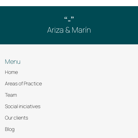
“-”
Ariza & Marín
Menu
Home
Areas of Practice
Team
Social iniciatives
Our clients
Blog