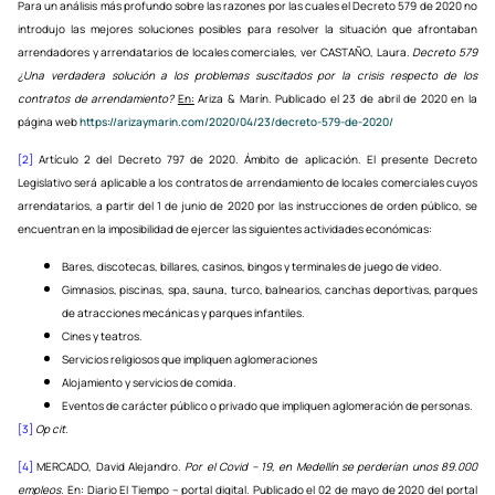
Para un análisis más profundo sobre las razones por las cuales el Decreto 579 de 2020 no
introdujo las mejores soluciones posibles para resolver la situación que afrontaban
arrendadores y arrendatarios de locales comerciales, ver CASTAÑO, Laura.
Decreto 579
¿Una verdadera solución a los problemas suscitados por la crisis respecto de los
contratos de arrendamiento?
En:
Ariza & Marín. Publicado el 23 de abril de 2020 en la
página web
https://arizaymarin.com/2020/04/23/decreto-579-de-2020/
[2]
Artículo 2 del Decreto 797 de 2020. Ámbito de aplicación. El presente Decreto
Legislativo será aplicable a los contratos de arrendamiento de locales comerciales cuyos
arrendatarios, a partir del 1 de junio de 2020 por las instrucciones de orden público, se
encuentran en la imposibilidad de ejercer las siguientes actividades económicas:
Bares, discotecas, billares, casinos, bingos y terminales de juego de video.
Gimnasios, piscinas, spa, sauna, turco, balnearios, canchas deportivas, parques
de atracciones mecánicas y parques infantiles.
Cines y teatros.
Servicios religiosos que impliquen aglomeraciones
Alojamiento y servicios de comida.
Eventos de carácter público o privado que impliquen aglomeración de personas.
[3]
Op cit.
[4]
MERCADO, David Alejandro.
Por el Covid – 19, en Medellín se perderían unos 89.000
empleos.
En
: Diario El Tiempo – portal digital. Publicado el 02 de mayo de 2020 del portal