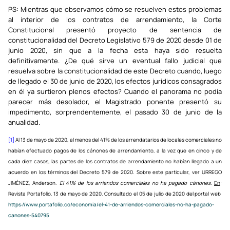
PS: Mientras que observamos cómo se resuelven estos problemas
al interior de los contratos de arrendamiento, la Corte
Constitucional presentó proyecto de sentencia de
constitucionalidad del Decreto Legislativo 579 de 2020 desde 01 de
junio 2020, sin que a la fecha esta haya sido resuelta
definitivamente. ¿De qué sirve un eventual fallo judicial que
resuelva sobre la constitucionalidad de este Decreto cuando, luego
de llegado el 30 de junio de 2020, los efectos jurídicos consagrados
en él ya surtieron plenos efectos? Cuando el panorama no podía
parecer más desolador, el Magistrado ponente presentó su
impedimento, sorprendentemente, el pasado 30 de junio de la
anualidad.
[1]
Al 13 de mayo de 2020, al menos del 41% de los arrendatarios de locales comerciales no
habían efectuado pagos de los cánones de arrendamiento, a la vez que en cinco y de
cada diez casos, las partes de los contratos de arrendamiento no habían llegado a un
acuerdo en los términos del Decreto 579 de 2020. Sobre este particular, ver URREGO
JIMÉNEZ, Anderson.
El 41% de los arriendos comerciales no ha pagado cánones.
En
:
Revista Portafolio. 13 de mayo de 2020. Consultado el 05 de julio de 2020 del portal web
https://www.portafolio.co/economia/el-41-de-arriendos-comerciales-no-ha-pagado-
canones-540795