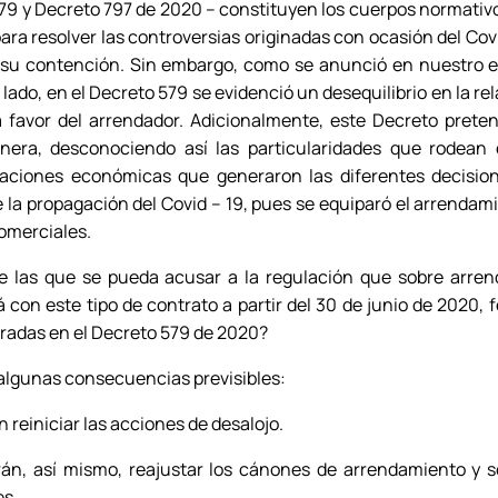
79 y Decreto 797 de 2020 – constituyen los cuerpos normativo
ara resolver las controversias originadas con ocasión del Cov
 su contención. Sin embargo, como se anunció en nuestro esc
 lado, en el Decreto 579 se evidenció un desequilibrio en la re
 favor del arrendador. Adicionalmente, este Decreto preten
era, desconociendo así las particularidades que rodean 
taciones económicas que generaron las diferentes decisio
 la propagación del Covid – 19, pues se equiparó el arrendam
omerciales.
de las que se pueda acusar a la regulación que sobre arre
con este tipo de contrato a partir del 30 de junio de 2020, 
radas en el Decreto 579 de 2020?
lgunas consecuencias previsibles:
 reiniciar las acciones de desalojo.
án, así mismo, reajustar los cánones de arrendamiento y sol
es.