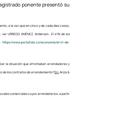
Magistrado ponente presentó su
nto, a la vez que en cinco y de cada diez casos,
lar, ver URREGO JIMÉNEZ, Anderson.
El 41% de los
eb
https://www.portafolio.co/economia/el-41-de-
lver la situación que afrontaban arrendadores y
cto de los contratos de arrendamiento?
En:
Ariza &
locales comerciales cuyos arrendatarios, a partir