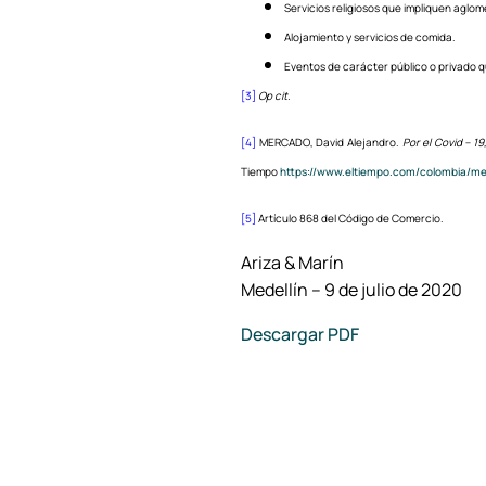
Servicios religiosos que impliquen aglo
Alojamiento y servicios de comida.
Eventos de carácter público o privado 
[3]
Op cit.
[4]
MERCADO, David Alejandro.
Por el Covid – 1
Tiempo
https://www.eltiempo.com/colombia/me
[5]
Artículo 868 del Código de Comercio.
Ariza & Marín
Medellín – 9 de julio de 2020
Descargar PDF