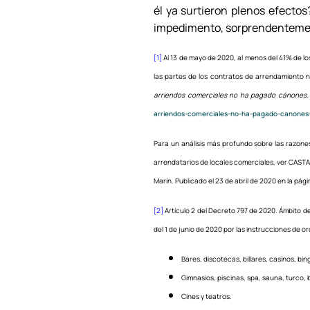
él ya surtieron plenos efecto
impedimento, sorprendentement
[1]
Al 13 de mayo de 2020, al menos del 41% de l
las partes de los contratos de arrendamiento 
arriendos comerciales no ha pagado cánones.
arriendos-comerciales-no-ha-pagado-canones
Para un análisis más profundo sobre las razone
arrendatarios de locales comerciales, ver CAST
Marín. Publicado el 23 de abril de 2020 en la pá
[2]
Artículo 2 del Decreto 797 de 2020. Ámbito de
del 1 de junio de 2020 por las instrucciones de o
Bares, discotecas, billares, casinos, bin
Gimnasios, piscinas, spa, sauna, turco,
Cines y teatros.