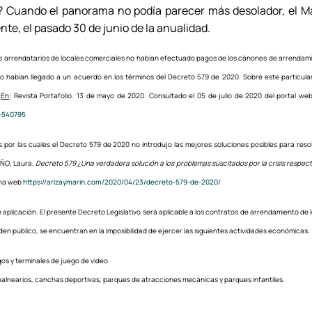
s? Cuando el panorama no podía parecer más desolador, el 
e, el pasado 30 de junio de la anualidad.
os arrendatarios de locales comerciales no habían efectuado pagos de los cánones de arrendamie
no habían llegado a un acuerdo en los términos del Decreto 579 de 2020. Sobre este particu
En
: Revista Portafolio. 13 de mayo de 2020. Consultado el 05 de julio de 2020 del portal w
-540795
s por las cuales el Decreto 579 de 2020 no introdujo las mejores soluciones posibles para reso
AÑO, Laura.
Decreto 579 ¿Una verdadera solución a los problemas suscitados por la crisis respe
gina web
https://arizaymarin.com/2020/04/23/decreto-579-de-2020/
 aplicación. El presente Decreto Legislativo será aplicable a los contratos de arrendamiento de 
rden público, se encuentran en la imposibilidad de ejercer las siguientes actividades económicas:
gos y terminales de juego de video.
 balnearios, canchas deportivas, parques de atracciones mecánicas y parques infantiles.