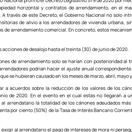
rno Nacional profirió el Decreto Legislativo 579 de 2020 por m
ropiedad horizontal y contratos de arrendamiento, en el m
 A través de este Decreto, el Gobierno Nacional no solo int
itorias de alivio a los arrendadores de vivienda urbana, s
s de arrendamiento comercial. En concreto, estos mecanismos
s acciones de desalojo hasta el treinta (30) de junio de 2020.
nones de arrendamiento solo se harían con posterioridad al t
s arrendadores podrían hacer el ajuste anual correspondiente
 que se hubieran causado en los meses de marzo, abril, mayo y
gar a acuerdos sobre la reducción de los valores de los c
nio de 2020. En el evento en el cual estas no llegaran a un
 al arrendatario la totalidad de los cánones adeudados más 
uenta por ciento (50%) de la Tasa de Interés Bancario Corrie
a exigir al arrendatario el pago de intereses de mora ni perse