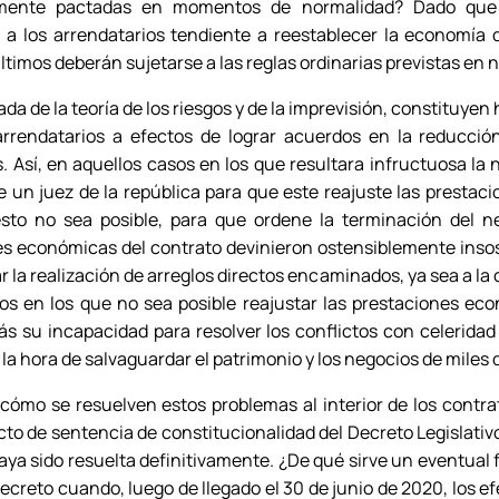
almente pactadas en momentos de normalidad? Dado que
a los arrendatarios tendiente a reestablecer la economía d
ltimos deberán sujetarse a las reglas ordinarias previstas en 
ada de la teoría de los riesgos y de la imprevisión, constituyen
arrendatarios a efectos de lograr acuerdos en la reducció
 Así, en aquellos casos en los que resultara infructuosa la n
e un juez de la república para que este reajuste las presta
esto no sea posible, para que ordene la terminación del n
s económicas del contrato devinieron ostensiblemente insost
iar la realización de arreglos directos encaminados, ya sea a la
tos en los que no sea posible reajustar las prestaciones e
ás su incapacidad para resolver los conflictos con celerida
la hora de salvaguardar el patrimonio y los negocios de miles
ómo se resuelven estos problemas al interior de los contra
to de sentencia de constitucionalidad del Decreto Legislativ
aya sido resuelta definitivamente. ¿De qué sirve un eventual f
Decreto cuando, luego de llegado el 30 de junio de 2020, los e