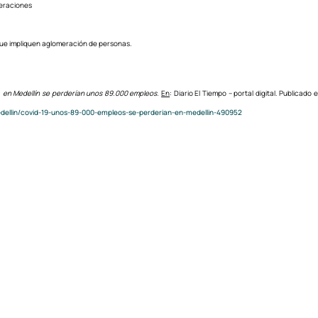
meraciones
que impliquen aglomeración de personas.
9, en Medellín se perderían unos 89.000 empleos.
En
: Diario El Tiempo – portal digital. Publicado
dellin/covid-19-unos-89-000-empleos-se-perderian-en-medellin-490952