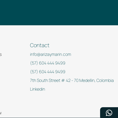
Contact
s
info@arizaymarin.com
(57) 604 444 9499
(57) 604 444 9499
7th South Street # 42 - 70 Medellin, Colombia
Linkedin
w