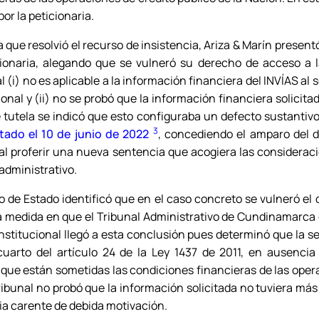
or la peticionaria.
 que resolvió el recurso de insistencia, Ariza & Marín present
cionaria, alegando que se vulneró su derecho de acceso a l
 (i) no es aplicable a la información financiera del INVÍAS al 
onal y (ii) no se probó que la información financiera solicit
 tutela se indicó que esto configuraba un defecto sustantivo
3
tado el 10 de junio de 2022
, concediendo el amparo del 
al proferir una nueva sentencia que acogiera las considerac
administrativo.
o de Estado identificó que en el caso concreto se vulneró el
a medida en que el Tribunal Administrativo de Cundinamarca 
nstitucional llegó a esta conclusión pues determinó que la 
cuarto del artículo 24 de la Ley 1437 de 2011, en ausencia
a que están sometidas las condiciones financieras de las opera
Tribunal no probó que la información solicitada no tuviera má
cia carente de debida motivación.