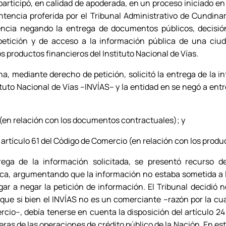
articipó, en calidad de apoderada, en un proceso iniciado en e
encia proferida por el Tribunal Administrativo de Cundina
encia negando la entrega de documentos públicos, decisión
etición y de acceso a la información pública de una ciu
s productos financieros del Instituto Nacional de Vías.
na, mediante derecho de petición, solicitó la entrega de la i
ituto Nacional de Vías –INVÍAS– y la entidad en se negó a ent
 (en relación con los documentos contractuales); y
l artículo 61 del Código de Comercio
(en relación con los produc
ga de la información solicitada, se presentó recurso de
a, argumentando que la información no estaba sometida a la
gar a negar la petición de información. El Tribunal decidió
e si bien el INVÍAS no es un comerciante –razón por la cual
rcio–, debía tenerse en cuenta la disposición del artículo 24 
ras de las operaciones de crédito público de la Nación. En es