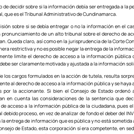
 de decidir sobre si la información debía ser entregada a la p
l, que es el Tribunal Administrativo de Cundinamarca.
cisión sobre si se debía entregar o no la información en el ca
n pronunciamiento de un alto tribunal sobre el derecho de ac
itan. Queda claro, así como en la jurisprudencia de la Corte Co
ra restrictiva y no es posible negar la entrega de la informa
nte limite el derecho de acceso a la información pública 
debe ser claramente motivada y ajustada a la información soli
los cargos formulados en la acción de tutela, resulta sorpre
ente al derecho de acceso a la información pública y se haya 
s por la accionante. Si bien el Consejo de Estado ordenó a
an en cuenta las consideraciones de la sentencia que deci
de acceso a la información pública de la ciudadana, pues el
l debido proceso, en vez de analizar de fondo el deber del INV
a entrega de información que es pública y no está sometida a 
Consejo de Estado, esta corporación sí era competente, en sed