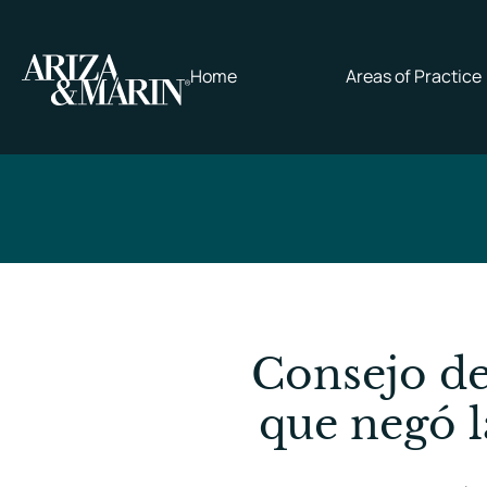
Home
Areas of Practice
Consejo de
que negó l