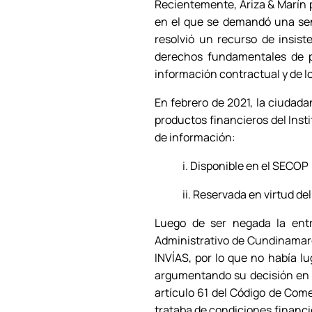
Recientemente, Ariza & Marín p
en el que se demandó una sent
resolvió un recurso de insist
derechos fundamentales de p
información contractual y de lo
En febrero de 2021, la ciudada
productos financieros del Inst
de información:
i. Disponible en el SECOP
ii. Reservada en virtud de
Luego de ser negada la entre
Administrativo de Cundinamarc
INVÍAS, por lo que no había lu
argumentando su decisión en qu
artículo 61 del Código de Come
trataba de condiciones financie