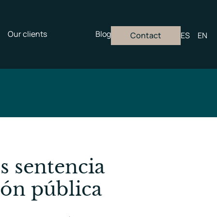
Our clients
Blog
Contact
ES
EN
s sentencia
ión pública