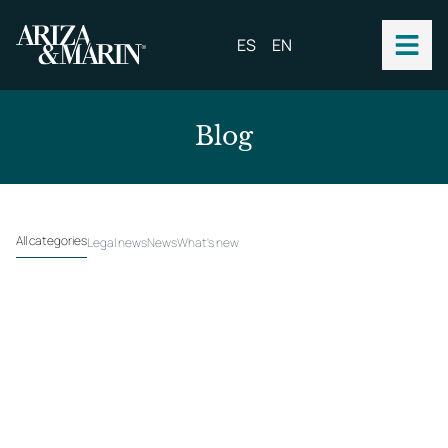
ES
EN
B
l
o
g
All categories
Legal news
News
What's new