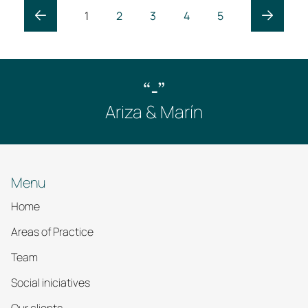
1
2
3
4
5
“-”
Ariza & Marín
Menu
Home
Areas of Practice
Team
Social iniciatives
Our clients