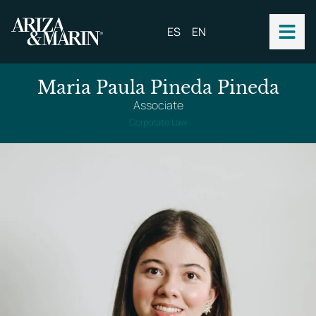
ES
EN
Maria Paula Pineda Pineda
Associate
Corporate Law