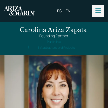
ES
EN
Carolina Ariza Zapata
Founding Partner
Public law
|
Infrastructure and Projects