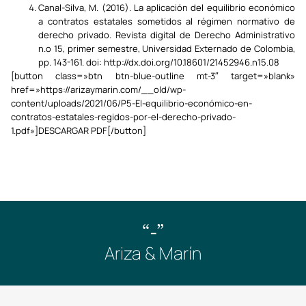
Canal-Silva, M. (2016). La aplicación del equilibrio económico
a contratos estatales sometidos al régimen normativo de
derecho privado. Revista digital de Derecho Administrativo
n.o 15, primer semestre, Universidad Externado de Colombia,
pp. 143-161. doi: http://dx.doi.org/10.18601/21452946.n15.08
[button class=»btn btn-blue-outline mt-3″ target=»blank»
href=»https://arizaymarin.com/__old/wp-
content/uploads/2021/06/P5-El-equilibrio-económico-en-
contratos-estatales-regidos-por-el-derecho-privado-
1.pdf»]DESCARGAR PDF[/button]
“-”
Ariza & Marín