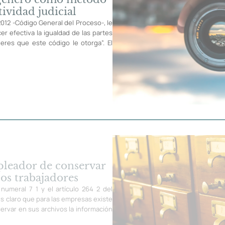
tividad judicial
 2012 -Código General del Proceso-, le
er efectiva la igualdad de las partes
eres que este código le otorga”. El
pleador de conservar
los trabajadores
numeral 7 1 y el artículo 264 2 del
es claro que para las empresas existe
ervar en sus archivos la información