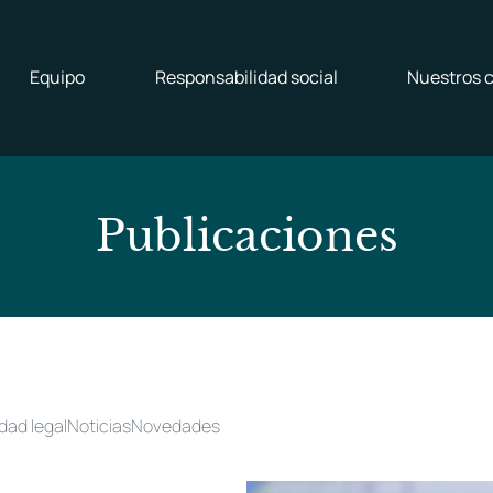
Equipo
Responsabilidad social
Nuestros c
P
u
b
l
i
c
a
c
i
o
n
e
s
dad legal
Noticias
Novedades