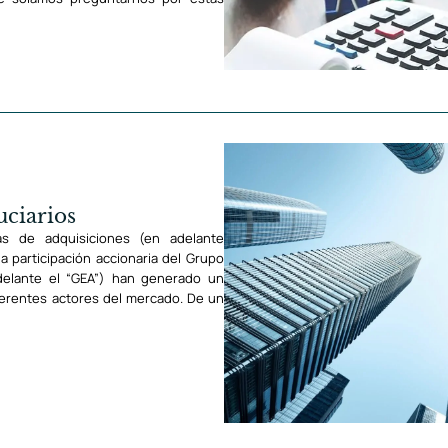
uciarios
as de adquisiciones (en adelante
la participación accionaria del Grupo
delante el “GEA”) han generado un
iferentes actores del mercado. De un