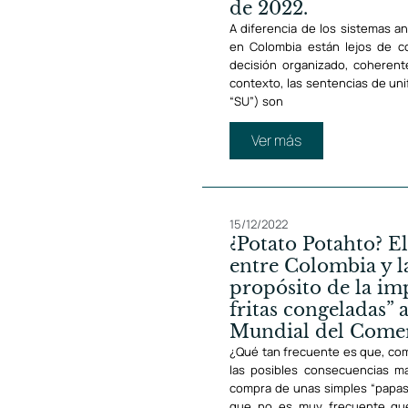
de 2022.
A diferencia de los sistemas an
en Colombia están lejos de c
decisión organizado, coherent
contexto, las sentencias de uni
“SU”) son
Ver más
15/12/2022
¿Potato Potahto? El
entre Colombia y 
propósito de la im
fritas congeladas” 
Mundial del Come
¿Qué tan frecuente es que, c
las posibles consecuencias m
compra de unas simples “papas
que no es muy frecuente que