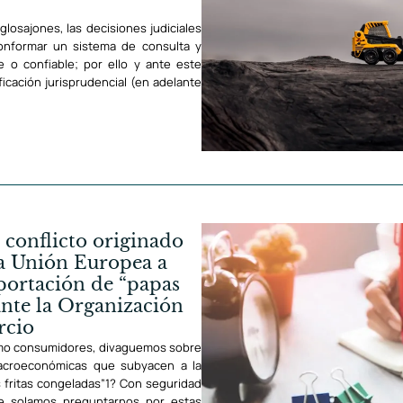
glosajones, las decisiones judiciales
onformar un sistema de consulta y
e o confiable; por ello y ante este
ficación jurisprudencial (en adelante
 conflicto originado
la Unión Europea a
portación de “papas
ante la Organización
rcio
omo consumidores, divaguemos sobre
acroeconómicas que subyacen a la
 fritas congeladas”1? Con seguridad
 solamos preguntarnos por estas