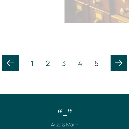
1
2
3
4
5
“-”
Ariza & Marín