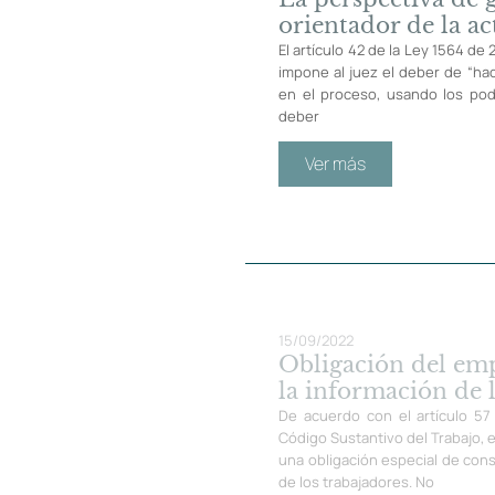
orientador de la ac
El artículo 42 de la Ley 1564 de
impone al juez el deber de “hac
en el proceso, usando los pod
deber
Ver más
15/09/2022
Obligación del em
la información de 
De acuerdo con el artículo 57 
Código Sustantivo del Trabajo, 
una obligación especial de cons
de los trabajadores. No