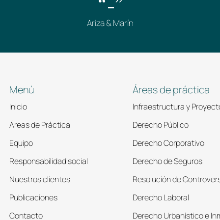
“-”
Ariza & Marín
Menú
Áreas de práctica
Inicio
Infraestructura y Proyect
Áreas de Práctica
Derecho Público
Equipo
Derecho Corporativo
Responsabilidad social
Derecho de Seguros
Nuestros clientes
Resolución de Controver
Publicaciones
Derecho Laboral
Contacto
Derecho Urbanístico e Inm