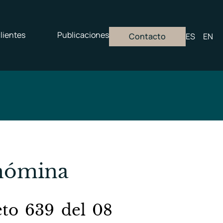
lientes
Publicaciones
Contacto
ES
EN
 nómina
eto 639 del 08