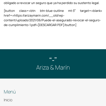
obligado a revocar un seguro que ya ha perdido su sustento legal.
[button class=»btn btn-blue-outline mt-3″ target=»blank»
href=»https://arizaymarin.com/__old/wp-
content/uploads/2021/06/Puede-el-asegurado-revocar-el-seguro-
de-cumplimiento-1.pdf»]DESCARGAR PDF[/button]
“-”
Ariza & Marín
Menú
Inicio