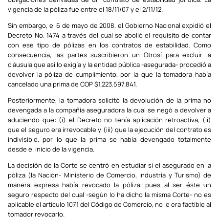
vigencia de la póliza fue entre el 18/11/07 y el 2/11/12.
Sin embargo, el 6 de mayo de 2008, el Gobierno Nacional expidió el
Decreto No. 1474 a través del cual se abolió el requisito de contar
con ese tipo de pólizas en los contratos de estabilidad. Como
consecuencia, las partes suscribieron un Otrosí para excluir la
cláusula que así lo exigía y la entidad pública -asegurada- procedió a
devolver la póliza de cumplimiento, por la que la tomadora había
cancelado una prima de COP $1.223.597.841.
Posteriormente, la tomadora solicitó la devolución de la prima no
devengada a la compañía aseguradora la cual se negó a devolverla
aduciendo que: (i) el Decreto no tenía aplicación retroactiva, (ii)
que el seguro era irrevocable y (iii) que la ejecución del contrato es
indivisible, por lo que la prima se había devengado totalmente
desde el inicio de la vigencia.
La decisión de la Corte se centró en estudiar si el asegurado en la
póliza (la Nación- Ministerio de Comercio, Industria y Turismo) de
manera expresa había revocado la póliza, pues al ser éste un
seguro respecto del cual -según lo ha dicho la misma Corte- no es
aplicable el artículo 1071 del Código de Comercio, no le era factible al
tomador revocarlo.