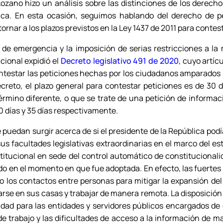
ozano hizo un análisis sobre las distinciones de los derech
ica. En esta ocasión, seguimos hablando del derecho de pe
ornar a los plazos previstos en la Ley 1437 de 2011 para contest
 de emergencia y la imposición de serias restricciones a la
cional expidió el
Decreto legislativo 491 de 2020
, cuyo artíc
ontestar las peticiones hechas por los ciudadanos amparados
decreto, el plazo general para contestar peticiones es de 30
rmino diferente, o que se trate de una petición de informac
0 días y 35 días respectivamente.
 puedan surgir acerca de si el presidente de la República podía
us facultades legislativas extraordinarias en el marco del 
titucional en sede del control automático de constituciona
o en el momento en que fue adoptada. En efecto, las fuertes r
o los contactos entre personas para mitigar la expansión del
arse en sus casas y trabajar de manera remota. La disposición 
idad para las entidades y servidores públicos encargados de 
e trabajo y las dificultades de acceso a la información de 