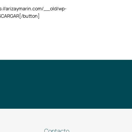
arizaymarin.com/__old/wp-
ESCARGAR[/button]
Contacto