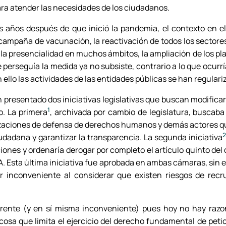
ra atender las necesidades de los ciudadanos.
dos años después de que inició la pandemia, el contexto en e
 campaña de vacunación, la reactivación de todos los sectore
a la presencialidad en muchos ámbitos, la ampliación de los p
e perseguía la medida ya no subsiste, contrario a lo que ocurría
n ello las actividades de las entidades públicas se han regulari
 presentado dos iniciativas legislativas que buscan modificar
1
o. La primera
, archivada por cambio de legislatura, buscaba
nizaciones de defensa de derechos humanos y demás actores qu
2
 ciudadana y garantizar la transparencia. La segunda iniciativa
ones y ordenaría derogar por completo el artículo quinto del d
CA. Esta última iniciativa fue aprobada en ambas cámaras, sin
or inconveniente al considerar que existen riesgos de rec
erente (y en sí misma inconveniente) pues hoy no hay razon
cosa que limita el ejercicio del derecho fundamental de peti