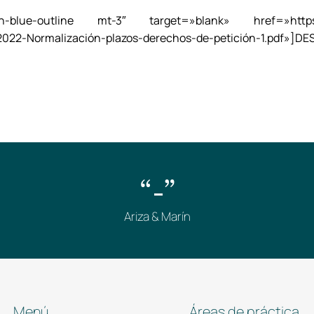
lue-outline mt-3″ target=»blank» href=»https://
022-Normalización-plazos-derechos-de-petición-1.pdf»]D
“-”
Ariza & Marín
Menú
Áreas de práctica