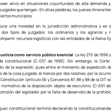
eer alivio en situaciones coyunturales de alta demanda jud
 juzgados que tengan. En otras palabras, los jueces itinerante
ciertos municipios.
oduce una novedad en la jurisdicción administrativa y es 
 dos tipos de juzgados: los ordinarios y los agrarios y 
ompartir recursos logísticos con las entidades de la Rama E
justicia como servicio público esencial
: La ley 270 de 1996 
da constitucional (C-037 de 1996). Sin embargo, la Corte
o de la expresión, pues entre el momento de expedición d
 de la cosa juzgada, al menos por dos razones: por la ocurre
 Constitución (artículo 56 y Convenios 87, 88 y 98 de la OIT s
to normativo de la disposición objeto de escrutinio (C-691 
misión del legislador por la falta de desarrollo de la prohibi
juez constitucional terminó declarando la constitucionalidad