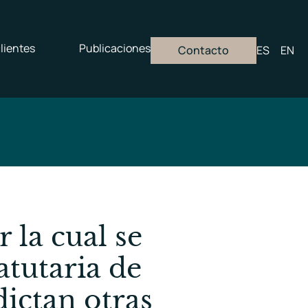
lientes
Publicaciones
Contacto
ES
EN
 la cual se
atutaria de
dictan otras