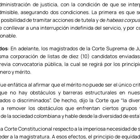
dministración de justicia, con la condición de que se inte
misible, asegurando dos condiciones. La primera es que se
la posibilidad de tramitar acciones de tutela y de
habeas corpu
conllevar a una interrupción indefinida del servicio, y por 
zonable.
ados
: En adelante, los magistrados de la Corte Suprema de Ju
sma corporación de listas de diez (10) candidatos enviadas
evia convocatoria pública, la cual se regirá por los principi
nero y mérito.
ue enfática al afirmar que el mérito no puede ser el único cri
 que no hay obstáculos y barreras estructurales en nues
dos o discriminados”. De hecho, dijo la Corte que “la divers
 a remover los obstáculos que enfrentan ciertos grupos
de la sociedad colombiana y hable desde la diversidad de esta”
a Corte Constitucional respecto a la imperiosa necesidad de s
der a la magistratura. A esos efectos, el principio de equida