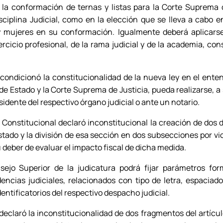
a conformación de ternas y listas para la Corte Suprema 
ciplina Judicial, como en la elección que se lleva a cabo en
mujeres en su conformación. Igualmente deberá aplicarse e
rcicio profesional, de la rama judicial y de la academia, cons
condicionó la constitucionalidad de la nueva ley en el enten
e Estado y la Corte Suprema de Justicia, pueda realizarse, a 
esidente del respectivo órgano judicial o ante un notario.
Constitucional declaró inconstitucional la creación de dos 
tado y la división de esa sección en dos subsecciones por v
su deber de evaluar el impacto fiscal de dicha medida.
nsejo Superior de la judicatura podrá fijar parámetros fo
dencias judiciales, relacionados con tipo de letra, espaciad
entificatorios del respectivo despacho judicial.
declaró la inconstitucionalidad de dos fragmentos del artículo