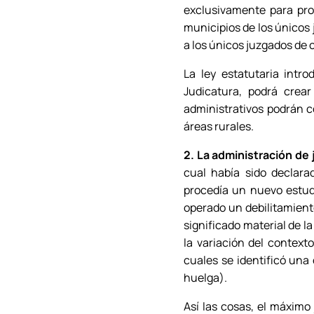
exclusivamente para prov
municipios de los únicos
a los únicos juzgados de 
La ley estatutaria intr
Judicatura, podrá crear
administrativos podrán c
áreas rurales.
2. La administración de 
cual había sido declara
procedía un nuevo estudi
operado un debilitamiento
significado material de la
la variación del contex
cuales se identificó una o
huelga).
Así las cosas, el máximo 