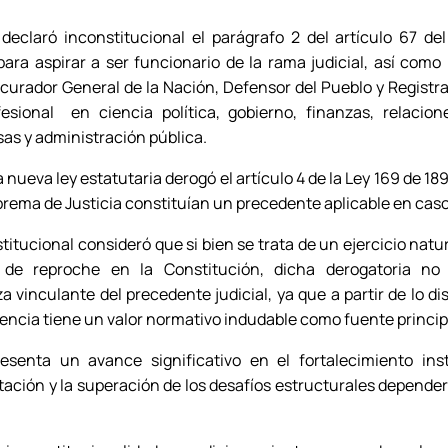
declaró inconstitucional el parágrafo 2 del artículo 67 de
para aspirar a ser funcionario de la rama judicial, así como
ocurador General de la Nación, Defensor del Pueblo y Registra
fesional en ciencia política, gobierno, finanzas, relacion
s y administración pública.
 nueva ley estatutaria derogó el artículo 4 de la Ley 169 de 18
prema de Justicia constituían un precedente aplicable en cas
titucional consideró que si bien se trata de un ejercicio natur
o de reproche en la Constitución, dicha derogatoria 
a vinculante del precedente judicial, ya que a partir de lo dis
udencia tiene un valor normativo indudable como fuente princip
esenta un avance significativo en el fortalecimiento insti
ación y la superación de los desafíos estructurales depend