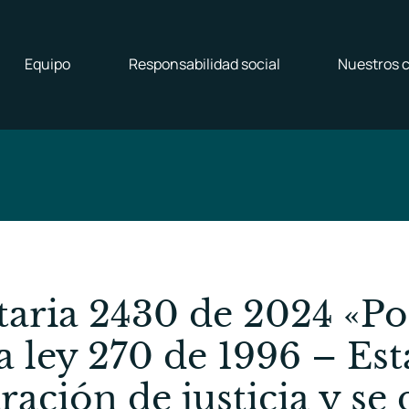
Equipo
Responsabilidad social
Nuestros c
taria 2430 de 2024 «Por
a ley 270 de 1996 – Est
ración de justicia y se 