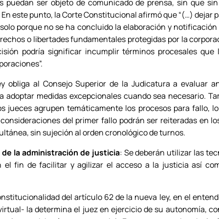
as puedan ser objeto de comunicado de prensa, sin que si
En este punto, la Corte Constitucional afirmó que “(…) dejar 
, solo porque no se ha concluido la elaboración y notificació
rechos o libertades fundamentales protegidas por la corporaci
isión podría significar incumplir términos procesales que
poraciones”.
ey obliga al Consejo Superior de la Judicatura a evaluar 
 a adoptar medidas excepcionales cuando sea necesario. Ta
los jueces agrupen temáticamente los procesos para fallo, lo 
 consideraciones del primer fallo podrán ser reiteradas en l
tánea, sin sujeción al orden cronológico de turnos.
 de la administración de justicia
: Se deberán utilizar las te
el fin de facilitar y agilizar el acceso a la justicia así c
nstitucionalidad del artículo 62 de la nueva ley, en el entend
irtual- la determina el juez en ejercicio de su autonomía, c