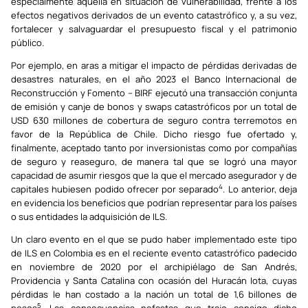
especialmente aquella en situación de vulnerabilidad, frente a los
efectos negativos derivados de un evento catastrófico y, a su vez,
fortalecer y salvaguardar el presupuesto fiscal y el patrimonio
público.
Por ejemplo, en aras a mitigar el impacto de pérdidas derivadas de
desastres naturales, en el año 2023 el Banco Internacional de
Reconstrucción y Fomento – BIRF ejecutó una transacción conjunta
de emisión y canje de bonos y swaps catastróficos por un total de
USD 630 millones de cobertura de seguro contra terremotos en
favor de la República de Chile. Dicho riesgo fue ofertado y,
finalmente, aceptado tanto por inversionistas como por compañías
de seguro y reaseguro, de manera tal que se logró una mayor
capacidad de asumir riesgos que la que el mercado asegurador y de
4
capitales hubiesen podido ofrecer por separado
. Lo anterior, deja
en evidencia los beneficios que podrían representar para los países
o sus entidades la adquisición de ILS.
Un claro evento en el que se pudo haber implementado este tipo
de ILS en Colombia es en el reciente evento catastrófico padecido
en noviembre de 2020 por el archipiélago de San Andrés,
Providencia y Santa Catalina con ocasión del Huracán Iota, cuyas
pérdidas le han costado a la nación un total de 1,6 billones de
5