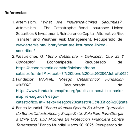
Referencias:
Artemis.bm. “
What Are Insurance-Linked Securities?
”
.
Artemis.bm – The Catastrophe Bond, Insurance Linked
Securities & Investment, Reinsurance Capital, Alternative Risk
Transfer and Weather Risk Management. Recuperado de:
www.artemis.bm/library/what-are-insurance-linked-
securities/
Westreicher, G. “
Bono Catástrofe – Definición, Qué Es Y
Concepto
.” Economipedia. Recuperado de:
https://economipedia.com/definiciones/bono-
catastrofe.html#:~:text=El%20bono%20cat%C3%A1strofe%2
Fundación MAPFRE. “
Riesgo Catastrófico
.”
Fundación
MAPFRE
. Recuperado de:
https://www.fundacionmapfre.org/publicaciones/diccionario-
mapfre-seguros/riesgo-
catastrofico/#:~:text=riesgo%20catastr%C3%B3fico%20(c
Banco Mundial. “
Banco Mundial Ejecuta Su Mayor Operación
de Bonos Catastróficos y Swaps En Un Solo País, Para Otorgar
a Chile USD 630 Millones En Protección Financiera Contra
Terremotos.
”. Banco Mundial, Marzo 20, 2023. Recuperado de: