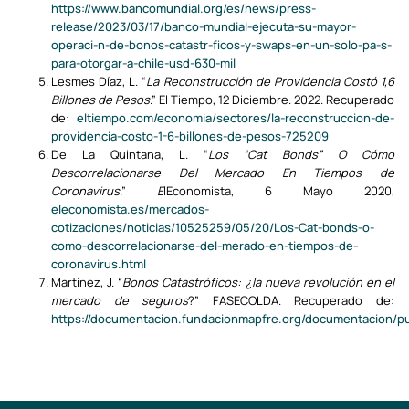
https://www.bancomundial.org/es/news/press-
release/2023/03/17/banco-mundial-ejecuta-su-mayor-
operaci-n-de-bonos-catastr-ficos-y-swaps-en-un-solo-pa-s-
para-otorgar-a-chile-usd-630-mil
Lesmes Díaz, L. “
La Reconstrucción de Providencia Costó 1,6
Billones de Pesos
.” El Tiempo, 12 Diciembre. 2022. Recuperado
de:
eltiempo.com/economia/sectores/la-reconstruccion-de-
providencia-costo-1-6-billones-de-pesos-725209
De La Quintana, L. “
Los “Cat Bonds” O Cómo
Descorrelacionarse Del Mercado En Tiempos de
Coronavirus
.”
E
lEconomista, 6 Mayo 2020,
eleconomista.es/mercados-
cotizaciones/noticias/10525259/05/20/Los-Cat-bonds-o-
como-descorrelacionarse-del-merado-en-tiempos-de-
coronavirus.html
Martínez, J. “
Bonos Catastróficos: ¿la nueva revolución en el
mercado de seguros
?” FASECOLDA. Recuperado de:
https://documentacion.fundacionmapfre.org/documentacio