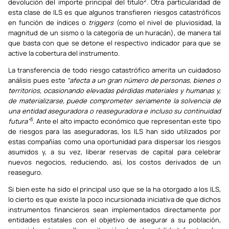
2
devolución del importe principal del título
. Otra particularidad de
esta clase de ILS es que algunos transfieren riesgos catastróficos
en función de índices o
triggers
(como el nivel de pluviosidad, la
magnitud de un sismo o la categoría de un huracán), de manera tal
que basta con que se detone el respectivo indicador para que se
active la cobertura del instrumento.
La transferencia de todo riesgo catastrófico amerita un cuidadoso
análisis pues este
“afecta a un gran número de personas, bienes o
territorios, ocasionando elevadas pérdidas materiales y humanas y,
de materializarse, puede comprometer seriamente la solvencia de
una entidad aseguradora o reaseguradora e incluso su continuidad
3
futura”
. Ante el alto impacto económico que representan este tipo
de riesgos para las aseguradoras, los ILS han sido utilizados por
estas compañías como una oportunidad para dispersar los riesgos
asumidos y, a su vez, liberar reservas de capital para celebrar
nuevos negocios, reduciendo, así, los costos derivados de un
reaseguro.
Si bien este ha sido el principal uso que se la ha otorgado a los ILS,
lo cierto es que existe la poco incursionada iniciativa de que dichos
instrumentos financieros sean implementados directamente por
entidades estatales con el objetivo de asegurar a su población,