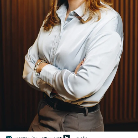
cposada@arizaymarin.com
Linkedin