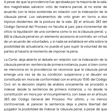
A pesar de que la providencia fue aprobada por la mayoría de la sala,
dos magistradas salvaron voto de manera parcial, al no estar de
acuerdo con la tesis sostenida en relación con la indexación de la
cláusula penal. Los salvamentos de voto giran en torno a dos
tópicos disidentes de la postura de la sala:
(i)
el artículo 283 del
Código General del Proceso no faculta al juez para incrementar de
oficio la liquidación de una condena como lo es la cláusula penal; y,
(ii)
la cláusula penal es un elemento accesorio al contrato, en virtud
de un acuerdo de voluntades, y si nada se establece en ella sobre la
posibilidad de actualizarla, no puede el juez suplir la voluntad de las
partes al hacerlo al momento de imponer la pena.
La Corte, deja abierto el debate en relación con la indexación de la
cláusula penal en sentencia de primera instancia, pues si bien como
se menciona en la providencia se reconoce que la cláusula penal
emerge una vez se da su condición suspensiva y el deudor es
constituido en mora de conformidad con el artículo 1595 del Código
Civil, en la decisión objeto de análisis únicamente se procedió a
indexar desde la sentencia de primera instancia, y no desde la
constitución en mora por el incumplimiento, con base en el artículo
283 del Código General del Proceso. Por último, y no menos
controversial, al parecer la sentencia deja a plena libertad del
juzgador la posibilidad de indexar la cláusula penal, a pesar de que