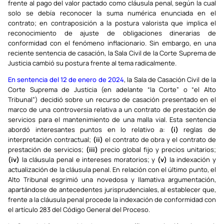
frente al pago del valor pactado como cláusula penal, según la cual
solo se debía reconocer la suma numérica enunciada en el
contrato; en contraposición a la postura valorista que implica el
reconocimiento de ajuste de obligaciones dinerarias de
conformidad con el fenómeno inflacionario. Sin embargo, en una
reciente sentencia de casación, la Sala Civil de la Corte Suprema de
Justicia cambió su postura frente al tema radicalmente.
En sentencia del 12 de enero de 2024
, la Sala de Casación Civil de la
Corte Suprema de Justicia (en adelante “la Corte” o “el Alto
Tribunal”) decidió sobre un recurso de casación presentado en el
marco de una controversia relativa a un contrato de prestación de
servicios para el mantenimiento de una malla vial. Esta sentencia
abordó interesantes puntos en lo relativo a:
(i)
reglas de
interpretación contractual;
(ii)
el contrato de obra y el contrato de
prestación de servicios;
(iii)
precio global fijo y precios unitarios;
(iv)
la cláusula penal e intereses moratorios; y
(v)
la indexación y
actualización de la cláusula penal. En relación con el último punto, el
Alto Tribunal esgrimió una novedosa y llamativa argumentación,
apartándose de antecedentes jurisprudenciales, al establecer que,
frente a la cláusula penal procede la indexación de conformidad con
el artículo 283 del Código General del Proceso.