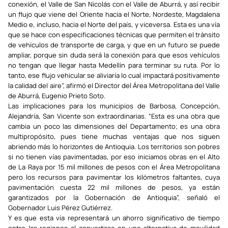
conexión, el Valle de San Nicolás con el Valle de Aburrá, y así recibir
un flujo que viene del Oriente hacia el Norte, Nordeste, Magdalena
Medio e, incluso, hacia el Norte del país, y viceversa. Esta es una vía
que se hace con especificaciones técnicas que permiten el tránsito
de vehículos de transporte de carga, y que en un futuro se puede
ampliar, porque sin duda será la conexión para que esos vehículos
no tengan que llegar hasta Medellín para terminar su ruta. Por lo
tanto, ese flujo vehicular se aliviaría lo cual impactará positivamente
la calidad del aire”, afirmó el Director del Área Metropolitana del Valle
de Aburrá, Eugenio Prieto Soto.
Las implicaciones para los municipios de Barbosa, Concepción,
Alejandría, San Vicente son extraordinarias. “Esta es una obra que
cambia un poco las dimensiones del Departamento; es una obra
multipropósito, pues tiene muchas ventajas que nos siguen
abriendo más lo horizontes de Antioquia. Los territorios son pobres
si no tienen vías pavimentadas, por eso iniciamos obras en el Alto
de La Raya por 15 mil millones de pesos con el Área Metropolitana
pero los recursos para pavimentar los kilómetros faltantes, cuya
pavimentación cuesta 22 mil millones de pesos, ya están
garantizados por la Gobernación de Antioquia”, señaló el
Gobernador Luis Pérez Gutiérrez.
Y es que esta vía representará un ahorro significativo de tiempo