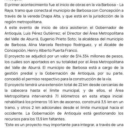
El primer acontecimiento fue el inicio de obras en la vía Barbosa – La
Raya, tramo que conecta al municipio de Barbosa con Concepción a
través de la vereda Chapa Alta, y que está en la jurisdicción de la
región metropolitana.
A este evento de inicio de obra asistieron el Gobernador de
Antioquia, Luis Pérez Gutiérrez; el Director del Área Metropolitana
del Valle de Aburrá, Eugenio Prieto Soto; la alcaldesa del municipio
de Barbosa, Alina Marcela Restrepo Rodriguez, y el Alcalde de
Concepción, Henry Alberto Puerta Franco.
El proyecto se adjudicó por un valor de $14.334 millones de pesos,
los cuáles son aportados en su totalidad por el Área Metropolitana
del Valle de Aburrá. El municipio de Barbosa está a cargo de la
gestión predial y la Gobernación de Antioquia, por su parte,
concedió el permiso respectivo para la construcción de la vía.
El proyecto tendrá una extensión total de 22 km desde cercanías de
la cabecera hasta el límite municipal, y de ellos, el Área
Metropolitana intervendrá 7.1 kilómetros en esta etapa inicial:
rehabilitará los primeros 1.6 km de ascenso, construirá 3,5 km en un
tramo, y otros 2 km adicionales desde el límite municipal hacia el
occidente. La Gobernación de Antioquia está gestionando los
recursos para los 13,9 km faltantes.
“Este es un proyecto muy importante para integrar, a través de una