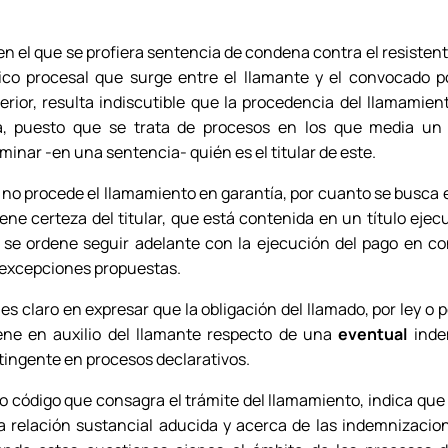
n el que se profiera sentencia de condena contra el resistente 
ídico procesal que surge entre el llamante y el convocado 
erior, resulta indiscutible que la procedencia del llamamien
a, puesto que se trata de procesos en los que media u
minar -en una sentencia- quién es el titular de este.
vo no procede el llamamiento en garantía, por cuanto se busca
iene certeza del titular, que está contenida en un título eje
 se ordene seguir adelante con la ejecución del pago en co
 excepciones propuestas.
.P es claro en expresar que la obligación del llamado, por ley o 
iene en auxilio del llamante respecto de una
eventual
inde
tingente en procesos declarativos.
smo código que consagra el trámite del llamamiento, indica qu
la relación sustancial aducida y acerca de las indemnizacion