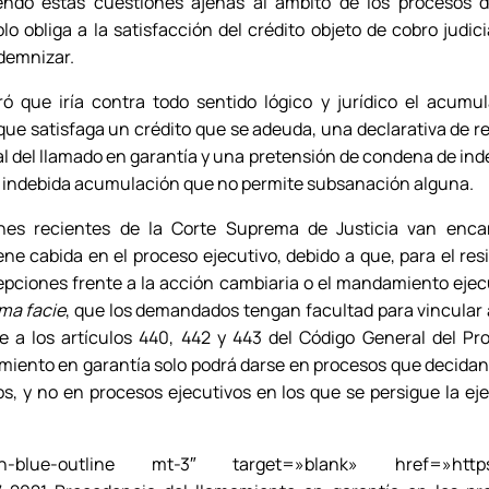
endo estas cuestiones ajenas al ámbito de los procesos d
 obliga a la satisfacción del crédito objeto de cobro judici
ndemnizar.
deró que iría contra todo sentido lógico y jurídico el acu
que satisfaga un crédito que se adeuda, una declarativa de r
al del llamado en garantía y una pretensión de condena de ind
a indebida acumulación que no permite subsanación alguna.
ones recientes de la Corte Suprema de Justicia van enc
ene cabida en el proceso ejecutivo, debido a que, para el re
epciones frente a la acción cambiaria o el mandamiento ejecu
ima facie
, que los demandados tengan facultad para vincular 
 a los artículos 440, 442 y 443 del Código General del Pro
amiento en garantía solo podrá darse en procesos que decida
vos, y no en procesos ejecutivos en los que se persigue la e
lue-outline mt-3″ target=»blank» href=»https://