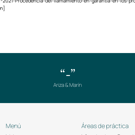
-2021-Procedencia-del-llamamiento-en-garantía-en-los-pr
on]
“-”
Ariza & Marín
Menú
Áreas de práctica