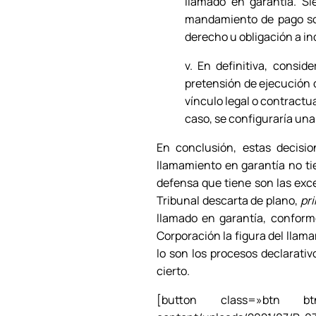
llamado en garantía. Si
mandamiento de pago solo
derecho u obligación a i
v. En definitiva, consi
pretensión de ejecución 
vínculo legal o contractu
caso, se configuraría un
En conclusión, estas decisi
llamamiento en garantía no ti
defensa que tiene son las exc
Tribunal descarta de plano,
pr
llamado en garantía, conforme
Corporación la figura del llam
lo son los procesos declarati
cierto.
[button class=»btn btn-b