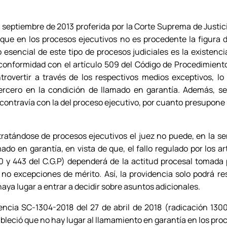
e septiembre de 2013 proferida por la Corte Suprema de Justi
 que en los procesos ejecutivos no es procedente la figura 
esencial de este tipo de procesos judiciales es la existenci
e conformidad con el artículo 509 del Código de Procedimiento 
overtir a través de los respectivos medios exceptivos, lo
ercero en la condición de llamado en garantía. Además, se
contravía con la del proceso ejecutivo, por cuanto presupon
ratándose de procesos ejecutivos el juez no puede, en la se
ado en garantía, en vista de que, el fallo regulado por los a
0 y 443 del C.G.P) dependerá de la actitud procesal tomad
no excepciones de mérito. Así, la providencia solo podrá re
haya lugar a entrar a decidir sobre asuntos adicionales.
encia SC-1304-2018 del 27 de abril de 2018 (radicación 130
bleció que no hay lugar al llamamiento en garantía en los pr