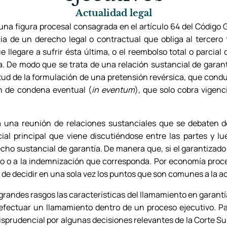
Actualidad legal
una figura procesal consagrada en el artículo 64 del Código 
a de un derecho legal o contractual que obliga al tercero f
e llegare a sufrir ésta última, o el reembolso total o parcial
 De modo que se trata de una relación sustancial de garantí
rtud de la formulación de una pretensión revérsica, que con
n de condena eventual (
in eventum
), que solo cobra vigenc
a una reunión de relaciones sustanciales que se debaten d
ial principal que viene discutiéndose entre las partes y l
cho sustancial de garantía. De manera que, si el garantizado p
ro o a la indemnización que corresponda. Por economía proc
d de decidir en una sola vez los puntos que son comunes a la acc
randes rasgos las características del llamamiento en garantía
 efectuar un llamamiento dentro de un proceso ejecutivo. Pa
isprudencial por algunas decisiones relevantes de la Corte Su